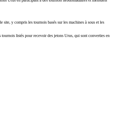
etons Urus en participant à des tournois hebdomadaires et mensuels
 site, y compris les tournois basés sur les machines à sous et les
 tournois listés pour recevoir des jetons Urus, qui sont converties en