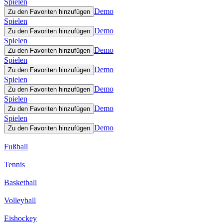
Spielen
Demo
Zu den Favoriten hinzufügen
Spielen
Demo
Zu den Favoriten hinzufügen
Spielen
Demo
Zu den Favoriten hinzufügen
Spielen
Demo
Zu den Favoriten hinzufügen
Spielen
Demo
Zu den Favoriten hinzufügen
Spielen
Demo
Zu den Favoriten hinzufügen
Spielen
Demo
Zu den Favoriten hinzufügen
Fußball
Tennis
Basketball
Volleyball
Eishockey