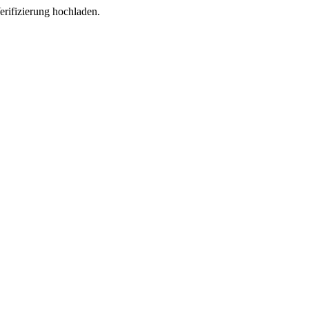
rifizierung hochladen.