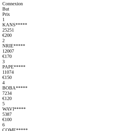
Connexion
But
Prix
1
KANS*****
25251
€200
2
NRIE*****
12007
€170
3
PAPE*****
11074
€150
4
BOBA*****
7234
€120
5
WAVI*****
5387
€100
6
COME*****