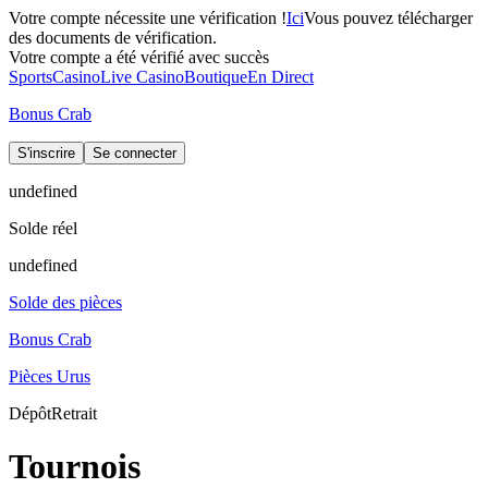
Votre compte nécessite une vérification !
Ici
Vous pouvez télécharger
des documents de vérification.
Votre compte a été vérifié avec succès
Sports
Casino
Live Casino
Boutique
En Direct
Bonus Crab
S'inscrire
Se connecter
undefined
Solde réel
undefined
Solde des pièces
Bonus Crab
Pièces Urus
Dépôt
Retrait
Tournois