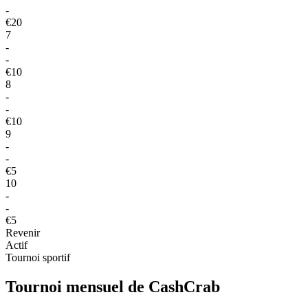
-
€20
7
-
-
€10
8
-
-
€10
9
-
-
€5
10
-
-
€5
Revenir
Actif
Tournoi sportif
Tournoi mensuel de CashCrab