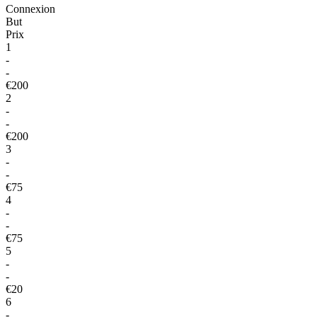
Connexion
But
Prix
1
-
-
€200
2
-
-
€200
3
-
-
€75
4
-
-
€75
5
-
-
€20
6
-