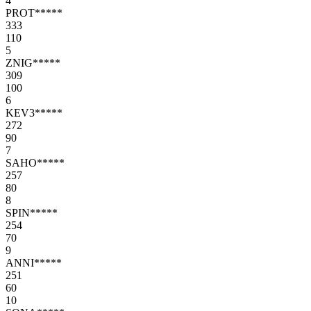
4
PROT*****
333
110
5
ZNIG*****
309
100
6
KEV3*****
272
90
7
SAHO*****
257
80
8
SPIN*****
254
70
9
ANNI*****
251
60
10