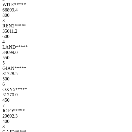
WITE*****
66899.4
800
3
REN2*****
35011.2
600
4
LAND*****
34699.0
550
5
GIAN*****
31728.5
500
6
OXY5*****
31270.0
450
7
JOJO*****
29692.3
400
8
GAJD*****